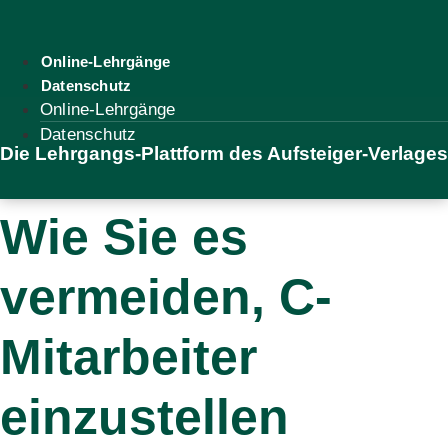
Zum
Inhalt
springen
Online-Lehrgänge
Datenschutz
Online-Lehrgänge
Datenschutz
Die Lehrgangs-Plattform des Aufsteiger-Verlages
Wie Sie es
vermeiden, C-
Mitarbeiter
einzustellen