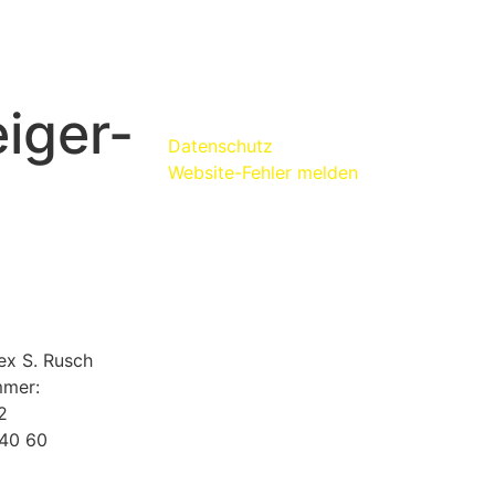
iger-
Kontakt:
www.alexrusch.com/kontakt
Datenschutz
g
Website-Fehler melden
H
ex S. Rusch
mmer:
2
 40 60